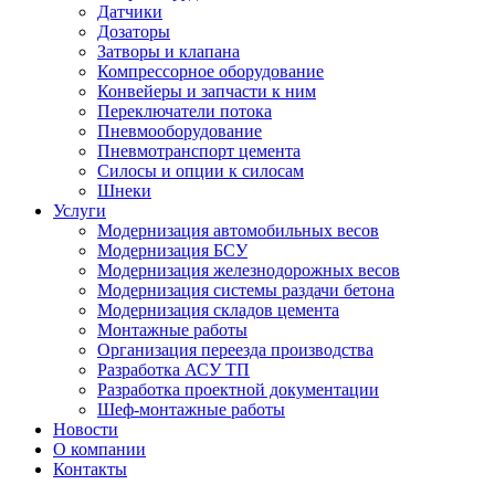
Датчики
Дозаторы
Затворы и клапана
Компрессорное оборудование
Конвейеры и запчасти к ним
Переключатели потока
Пневмооборудование
Пневмотранспорт цемента
Силосы и опции к силосам
Шнеки
Услуги
Модернизация автомобильных весов
Модернизация БСУ
Модернизация железнодорожных весов
Модернизация системы раздачи бетона
Модернизация складов цемента
Монтажные работы
Организация переезда производства
Разработка АСУ ТП
Разработка проектной документации
Шеф-монтажные работы
Новости
О компании
Контакты