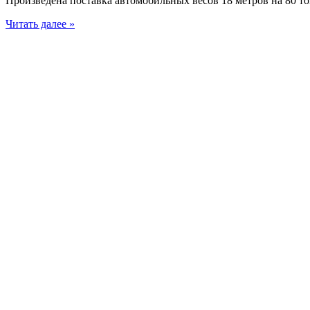
Произведена поставка автомобильных весов 18 метров на 80 то
Читать далее »