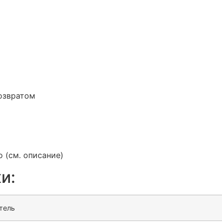
озвратом
 (см. описание)
и:
тель