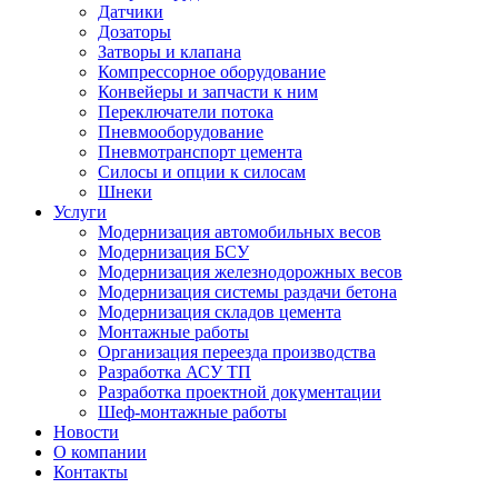
Датчики
Дозаторы
Затворы и клапана
Компрессорное оборудование
Конвейеры и запчасти к ним
Переключатели потока
Пневмооборудование
Пневмотранспорт цемента
Силосы и опции к силосам
Шнеки
Услуги
Модернизация автомобильных весов
Модернизация БСУ
Модернизация железнодорожных весов
Модернизация системы раздачи бетона
Модернизация складов цемента
Монтажные работы
Организация переезда производства
Разработка АСУ ТП
Разработка проектной документации
Шеф-монтажные работы
Новости
О компании
Контакты