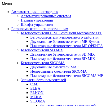
Меню
Автоматизация производств
Автоматизированные системы
Пульты управления
Шкафы управления
Бетоносмесители и запчасти к ним
Бетоносмесители C.M. Costruzioni Meccaniche s.r.l.
Бетоносмесители непрерывного действия
Двухвальные бетоносмесители MB Вулкан
Планетарные бетоносмесители MP ОРБИТА
Бетоносмесители SD MIX
Двухвальные бетоносмесители SD MIX
Планетарные бетоносмесители SD MIX
Бетоносмесители SICOMA
Двухвальные смесители MAO
Непрерывные смесители SICOMA
Планетарные бетоносмесители SICOMA MP
Запчасти бетоносмесителей
C.M.
ELBA
ELKON
MEKA
SICOMA
Запчасти двухвальных смесителей