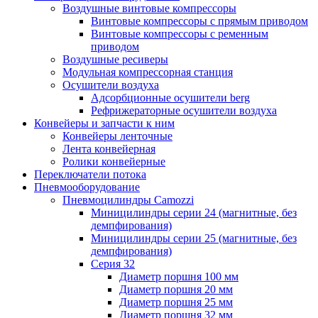
Воздушные винтовые компрессоры
Винтовые компрессоры с прямым приводом
Винтовые компрессоры с ременным
приводом
Воздушные ресиверы
Модульная компрессорная станция
Осушители воздуха
Адсорбционные осушители berg
Рефрижераторные осушители воздуха
Конвейеры и запчасти к ним
Конвейеры ленточные
Лента конвейерная
Ролики конвейерные
Переключатели потока
Пневмооборудование
Пневмоцилиндры Camozzi
Миницилиндры серии 24 (магнитные, без
демпфирования)
Миницилиндры серии 25 (магнитные, без
демпфирования)
Серия 32
Диаметр поршня 100 мм
Диаметр поршня 20 мм
Диаметр поршня 25 мм
Диаметр поршня 32 мм