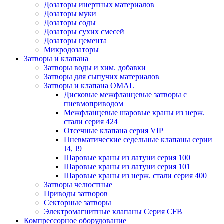
Дозаторы инертных материалов
Дозаторы муки
Дозаторы соды
Дозаторы сухих смесей
Дозаторы цемента
Микродозаторы
Затворы и клапана
Затворы воды и хим. добавки
Затворы для сыпучих материалов
Затворы и клапана OMAL
Дисковые межфланцевые затворы c
пневмоприводом
Межфланцевые шаровые краны из нерж.
стали серия 424
Отсечные клапана серия VIP
Пневматические седельные клапаны серии
J4, J9
Шаровые краны из латуни серия 100
Шаровые краны из латуни серия 101
Шаровые краны из нерж. стали серия 400
Затворы челюстные
Приводы затворов
Секторные затворы
Электромагнитные клапаны Серия CFB
Компрессорное оборудование