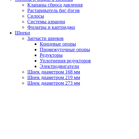
Клапаны сброса давления
Растариватель биг-бэгов
Силосы
Системы аэрации
Фильтры и картриджи
Шнеки
Запчасти шнеков
Концевые опоры
Промежуточные опоры
Редукторы
Уплотнения редукторов
Электродвигатели
Шнек диаметром 168 мм
Шнек диаметром 219 мм
Шнек диаметром 273 мм