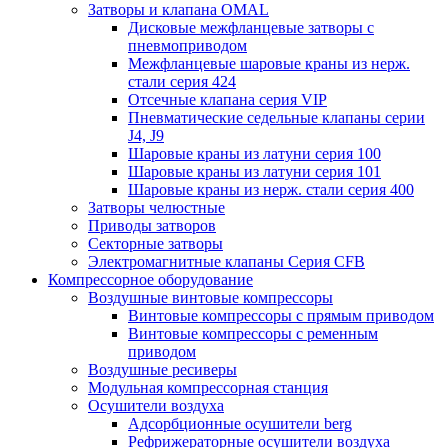
Затворы и клапана OMAL
Дисковые межфланцевые затворы c
пневмоприводом
Межфланцевые шаровые краны из нерж.
стали серия 424
Отсечные клапана серия VIP
Пневматические седельные клапаны серии
J4, J9
Шаровые краны из латуни серия 100
Шаровые краны из латуни серия 101
Шаровые краны из нерж. стали серия 400
Затворы челюстные
Приводы затворов
Секторные затворы
Электромагнитные клапаны Серия CFB
Компрессорное оборудование
Воздушные винтовые компрессоры
Винтовые компрессоры с прямым приводом
Винтовые компрессоры с ременным
приводом
Воздушные ресиверы
Модульная компрессорная станция
Осушители воздуха
Адсорбционные осушители berg
Рефрижераторные осушители воздуха