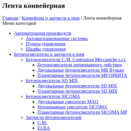
Лента конвейерная
Главная
/
Конвейеры и запчасти к ним
/ Лента конвейерная
Меню категорий
Автоматизация производств
Автоматизированные системы
Пульты управления
Шкафы управления
Бетоносмесители и запчасти к ним
Бетоносмесители C.M. Costruzioni Meccaniche s.r.l.
Бетоносмесители непрерывного действия
Двухвальные бетоносмесители MB Вулкан
Планетарные бетоносмесители MP ОРБИТА
Бетоносмесители SD MIX
Двухвальные бетоносмесители SD MIX
Планетарные бетоносмесители SD MIX
Бетоносмесители SICOMA
Двухвальные смесители MAO
Непрерывные смесители SICOMA
Планетарные бетоносмесители SICOMA MP
Запчасти бетоносмесителей
C.M.
ELBA