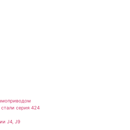
евмоприводом
 стали серия 424
и J4, J9