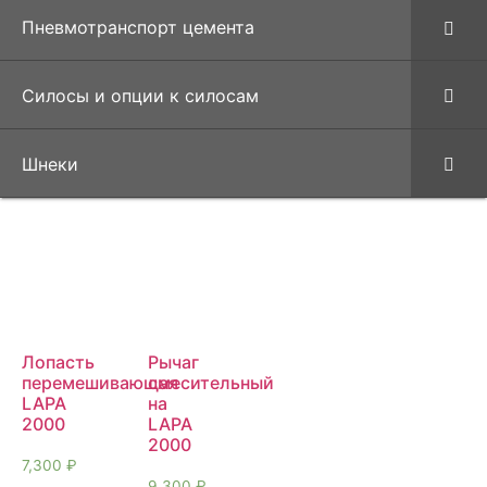
Пневмотранспорт цемента
Силосы и опции к силосам
Шнеки
Лопасть
Рычаг
перемешивающая
смесительный
LAPA
на
2000
LAPA
2000
7,300
₽
9,300
₽