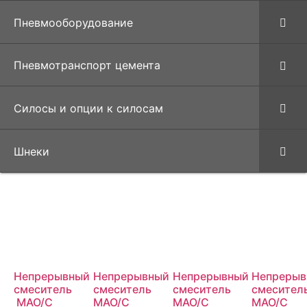
Пневмооборудование
Пневмотранспорт цемента
Силосы и опции к силосам
Шнеки
Непрерывный
Непрерывный
Непрерывный
Непреры
смеситель
смеситель
смеситель
смесител
МАО/С
MAO/C
MAO/C
MAO/C